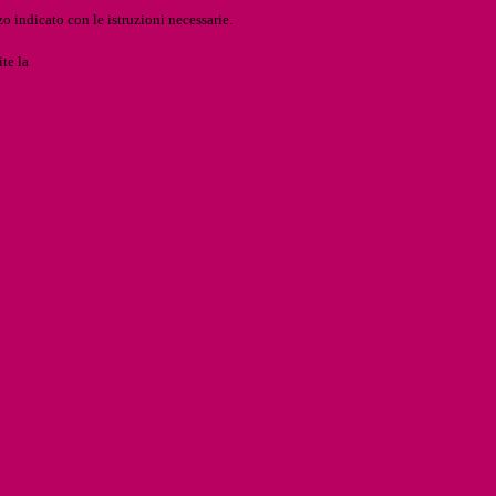
o indicato con le istruzioni necessarie.
ite la
Login Spaggiari