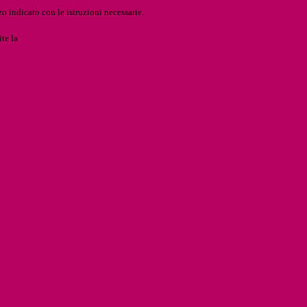
o indicato con le istruzioni necessarie.
ite la
Login Spaggiari