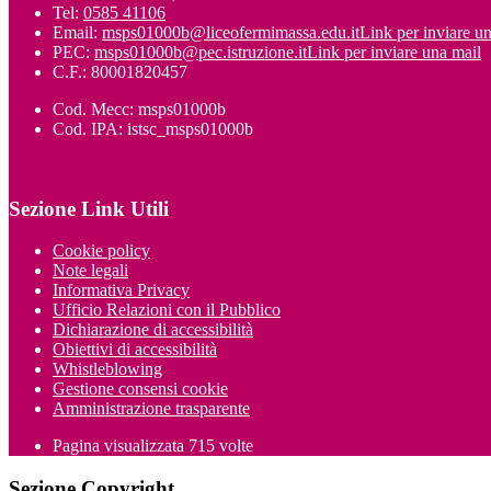
Tel:
0585 41106
Email:
msps01000b@liceofermimassa.edu.it
Link per inviare u
PEC:
msps01000b@pec.istruzione.it
Link per inviare una mail
C.F.: 80001820457
Cod. Mecc: msps01000b
Cod. IPA: istsc_msps01000b
Sezione Link Utili
Cookie policy
Note legali
Informativa Privacy
Ufficio Relazioni con il Pubblico
Dichiarazione di accessibilità
Obiettivi di accessibilità
Whistleblowing
Gestione consensi cookie
Amministrazione trasparente
Pagina visualizzata
715
volte
Sezione Copyright