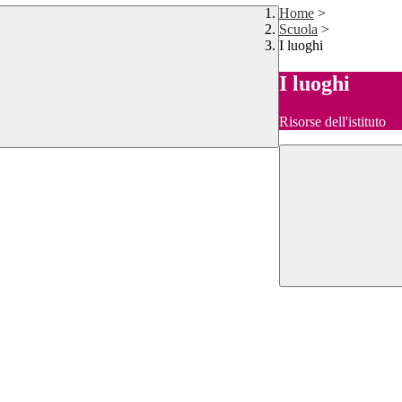
Home
>
Scuola
>
I luoghi
I luoghi
Risorse dell'istituto