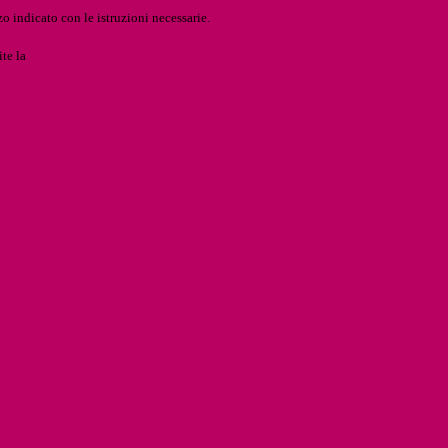
o indicato con le istruzioni necessarie.
ite la
Login Spaggiari