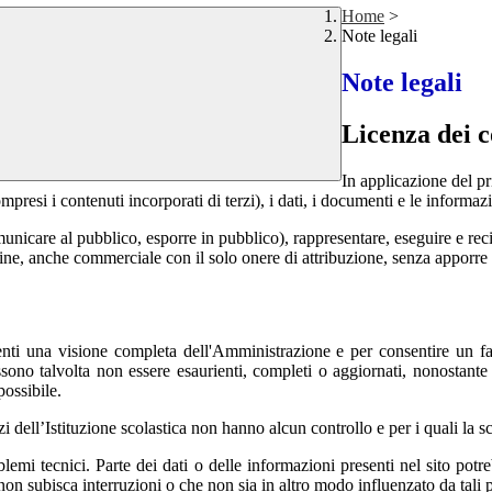
Home
>
Note legali
Note legali
Licenza dei c
In applicazione del pr
si i contenuti incorporati di terzi), i dati, i documenti e le informazi
comunicare al pubblico, esporre in pubblico), rappresentare, eseguire e r
 fine, anche commerciale con il solo onere di attribuzione, senza apporre 
 utenti una visione completa dell'Amministrazione e per consentire un fac
ossono talvolta non essere esaurienti, completi o aggiornati, nonostant
possibile.
izi dell’Istituzione scolastica non hanno alcun controllo e per i quali la
mi tecnici. Parte dei dati o delle informazioni presenti nel sito potrebb
 non subisca interruzioni o che non sia in altro modo influenzato da tali 