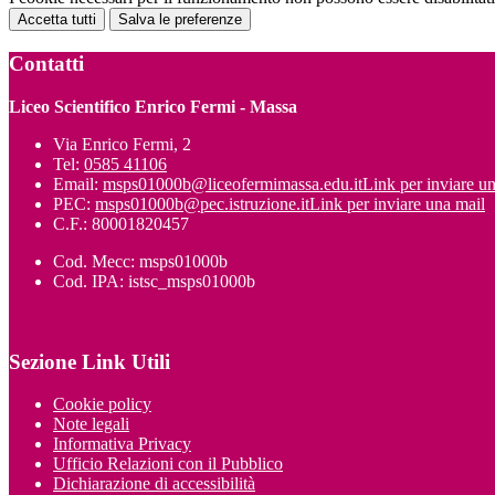
Accetta tutti
Salva le preferenze
Contatti
Liceo Scientifico Enrico Fermi - Massa
Via Enrico Fermi, 2
Tel:
0585 41106
Email:
msps01000b@liceofermimassa.edu.it
Link per inviare u
PEC:
msps01000b@pec.istruzione.it
Link per inviare una mail
C.F.: 80001820457
Cod. Mecc: msps01000b
Cod. IPA: istsc_msps01000b
Sezione Link Utili
Cookie policy
Note legali
Informativa Privacy
Ufficio Relazioni con il Pubblico
Dichiarazione di accessibilità