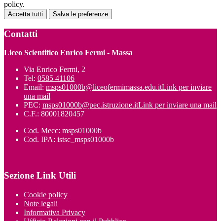
policy.
Accetta tutti
Salva le preferenze
Contatti
Liceo Scientifico Enrico Fermi - Massa
Via Enrico Fermi, 2
Tel:
0585 41106
Email:
msps01000b@liceofermimassa.edu.it
Link per inviare
una mail
PEC:
msps01000b@pec.istruzione.it
Link per inviare una mail
C.F.: 80001820457
Cod. Mecc: msps01000b
Cod. IPA: istsc_msps01000b
Sezione Link Utili
Cookie policy
Note legali
Informativa Privacy