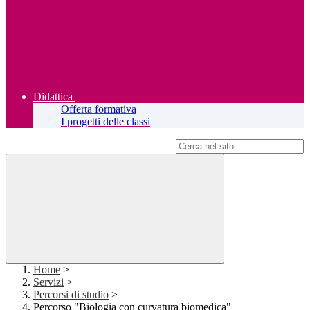
Didattica
Offerta formativa
I progetti delle classi
Campo di ricerca per le pagine del sito
Home
>
Servizi
>
Percorsi di studio
>
Percorso "Biologia con curvatura biomedica"