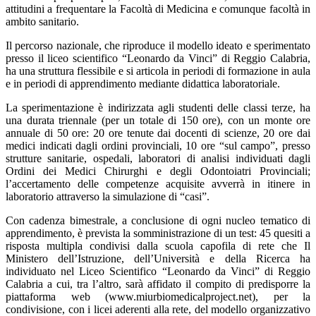
attitudini a frequentare la Facoltà di Medicina e comunque facoltà in
ambito sanitario.
Il percorso nazionale, che riproduce il modello ideato e sperimentato
presso il liceo scientifico “Leonardo da Vinci” di Reggio Calabria,
ha una struttura flessibile e si articola in periodi di formazione in aula
e in periodi di apprendimento mediante didattica laboratoriale.
La sperimentazione è indirizzata agli studenti delle classi terze, ha
una durata triennale (per un totale di 150 ore), con un monte ore
annuale di 50 ore: 20 ore tenute dai docenti di scienze, 20 ore dai
medici indicati dagli ordini provinciali, 10 ore “sul campo”, presso
strutture sanitarie, ospedali, laboratori di analisi individuati dagli
Ordini dei Medici Chirurghi e degli Odontoiatri Provinciali;
l’accertamento delle competenze acquisite avverrà in itinere in
laboratorio attraverso la simulazione di “casi”.
Con cadenza bimestrale, a conclusione di ogni nucleo tematico di
apprendimento, è prevista la somministrazione di un test: 45 quesiti a
risposta multipla condivisi dalla scuola capofila di rete che Il
Ministero dell’Istruzione, dell’Università e della Ricerca ha
individuato nel Liceo Scientifico “Leonardo da Vinci” di Reggio
Calabria a cui, tra l’altro, sarà affidato il compito di predisporre la
piattaforma web (www.miurbiomedicalproject.net), per la
condivisione, con i licei aderenti alla rete, del modello organizzativo