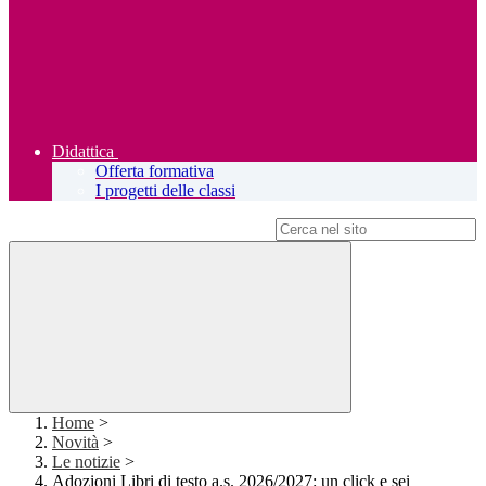
Didattica
Offerta formativa
I progetti delle classi
Campo di ricerca per le pagine del sito
Home
>
Novità
>
Le notizie
>
Adozioni Libri di testo a.s. 2026/2027: un click e sei