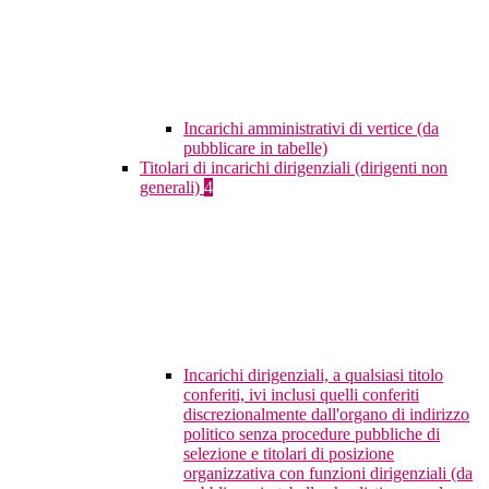
Incarichi amministrativi di vertice (da
pubblicare in tabelle)
Titolari di incarichi dirigenziali (dirigenti non
generali)
4
Incarichi dirigenziali, a qualsiasi titolo
conferiti, ivi inclusi quelli conferiti
discrezionalmente dall'organo di indirizzo
politico senza procedure pubbliche di
selezione e titolari di posizione
organizzativa con funzioni dirigenziali (da