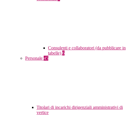
Consulenti e collaboratori (da pubblicare in
tabelle)
6
Personale
45
Titolari di incarichi dirigenziali amministrativi di
vertice