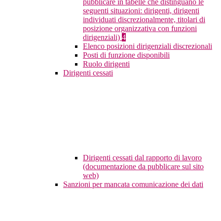
pubblicare in tabelle che distinguano le
seguenti situazioni: dirigenti, dirigenti
individuati discrezionalmente, titolari di
posizione organizzativa con funzioni
dirigenziali)
4
Elenco posizioni dirigenziali discrezionali
Posti di funzione disponibili
Ruolo dirigenti
Dirigenti cessati
Dirigenti cessati dal rapporto di lavoro
(documentazione da pubblicare sul sito
web)
Sanzioni per mancata comunicazione dei dati