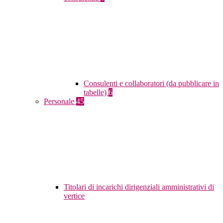
Consulenti e collaboratori (da pubblicare in
tabelle)
6
Personale
45
Titolari di incarichi dirigenziali amministrativi di
vertice