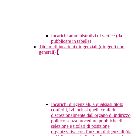
Incarichi amministrativi di vertice (da
pubblicare in tabelle)
Titolari di incarichi dirigenziali (dirigenti non
generali)
4
Incarichi dirigenziali, a qualsiasi titolo
conferiti, ivi inclusi quelli conferiti
discrezionalmente dall'organo di indirizzo
politico senza procedure pubbliche di
selezione e titolari di posizione
organizzativa con funzioni dirigenziali (da