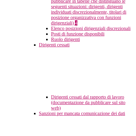
pubblicare in tabelle che distinguano le
seguenti situazioni: dirigenti, dirigenti
individuati discrezionalmente, titolari di
posizione organizzativa con funzioni
dirigenziali)
4
Elenco posizioni dirigenziali discrezionali
Posti di funzione disponibili
Ruolo dirigenti
Dirigenti cessati
Dirigenti cessati dal rapporto di lavoro
(documentazione da pubblicare sul sito
web)
Sanzioni per mancata comunicazione dei dati