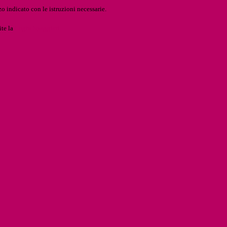
o indicato con le istruzioni necessarie.
ite la
Login Spaggiari