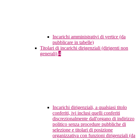
Incarichi amministrativi di vertice (da
pubblicare in tabelle)
Titolari di incarichi dirigenziali (dirigenti non
generali)
4
Incarichi dirigenziali, a qualsiasi titolo
conferiti, ivi inclusi quelli conferiti
discrezionalmente dall'organo di indirizzo
politico senza procedure pubbliche di
selezione e titolari di posizione
organizzativa con funzioni dirigenziali (da