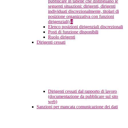
pubblicare in tabelle che distinguano le
seguenti situazioni: dirigenti, dirigenti
individuati discrezionalmente, titolari di
posizione organizzativa con funzioni
dirigenziali)
4
Elenco posizioni dirigenziali discrezionali
Posti di funzione disponibili
Ruolo dirigenti
Dirigenti cessati
Dirigenti cessati dal rapporto di lavoro
(documentazione da pubblicare sul sito
web)
Sanzioni per mancata comunicazione dei dati