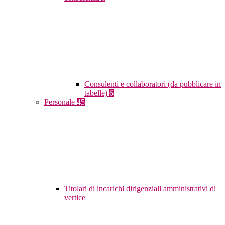
Consulenti e collaboratori (da pubblicare in
tabelle)
6
Personale
45
Titolari di incarichi dirigenziali amministrativi di
vertice